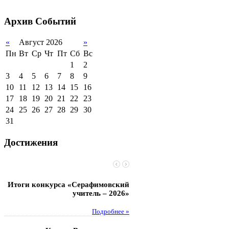
2011-2012 уч.год
Стипендии и виды
поддержки обучающихся
Архив
Событий
Международное
сотрудничество
«
Август 2026
»
Пн
Вт
Ср
Чт
Пт
Сб
Вс
Организация питания в
образовательной
1
2
организации
3
4
5
6
7
8
9
10
11
12
13
14
15
16
17
18
19
20
21
22
23
24
25
26
27
28
29
30
31
Достижения
Итоги конкурса «Серафимовский
Чебаненко Глеб стал п
учитель – 2026»
областных соревнований
Подробнее »
Под