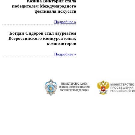
Козина Виктория стала
Музафаров Пётр стал п
победителем Международного
турнира п
фестиваля искусств
Под
Подробнее »
Педагоги гимнази
Богдан Сидоров стал лауреатом
победителями регион
Всероссийского конкурса юных
этапа XXI Всеросс
композиторов
конкурса «За нравс
подвиг у
Подробнее »
Под