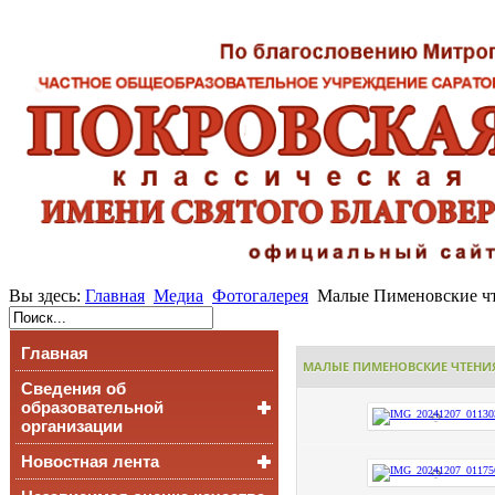
Вы здесь:
Главная
Медиа
Фотогалерея
Малые Пименовские чте
Главная
МАЛЫЕ ПИМЕНОВСКИЕ ЧТЕНИЯ (
Сведения об
образовательной
организации
Новостная лента
Основные сведения
Структура и органы