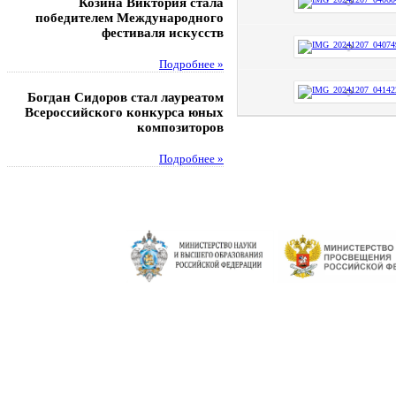
Козина Виктория стала
Музафаров Пётр стал п
победителем Международного
турнира п
фестиваля искусств
Под
Подробнее »
Педагоги гимнази
Богдан Сидоров стал лауреатом
победителями регион
Всероссийского конкурса юных
этапа XXI Всеросс
композиторов
конкурса «За нравс
подвиг у
Подробнее »
Под