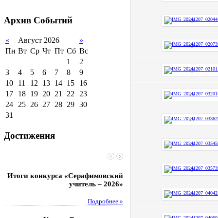
2011-2012 уч.год
Стипендии и виды
поддержки обучающихся
Архив
Событий
Международное
сотрудничество
«
Август 2026
»
Пн
Вт
Ср
Чт
Пт
Сб
Вс
Организация питания в
образовательной
1
2
организации
3
4
5
6
7
8
9
10
11
12
13
14
15
16
17
18
19
20
21
22
23
24
25
26
27
28
29
30
31
Достижения
Итоги конкурса «Серафимовский
Чебаненко Глеб стал п
учитель – 2026»
областных соревнований
Подробнее »
Под