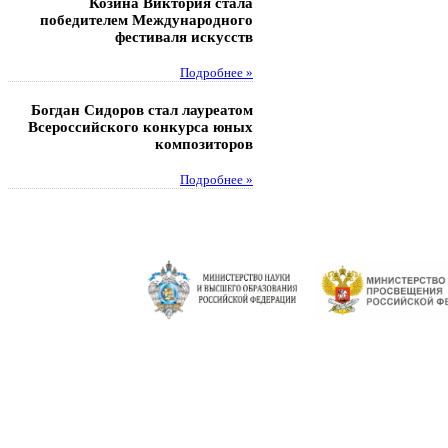
Козина Виктория стала
Музафаров Пётр стал п
победителем Международного
турнира п
фестиваля искусств
Под
Подробнее »
Педагоги гимнази
Богдан Сидоров стал лауреатом
победителями регион
Всероссийского конкурса юных
этапа XXI Всеросс
композиторов
конкурса «За нравс
подвиг у
Подробнее »
Под