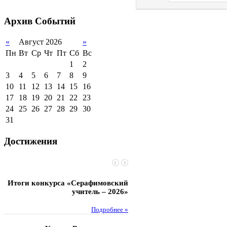
2011-2012 уч.год
Стипендии и виды
поддержки обучающихся
Архив
Событий
Международное
сотрудничество
«
Август 2026
»
Пн
Вт
Ср
Чт
Пт
Сб
Вс
Организация питания в
образовательной
1
2
организации
3
4
5
6
7
8
9
10
11
12
13
14
15
16
17
18
19
20
21
22
23
24
25
26
27
28
29
30
31
Достижения
Итоги конкурса «Серафимовский
Чебаненко Глеб стал п
учитель – 2026»
областных соревнований
Подробнее »
Под