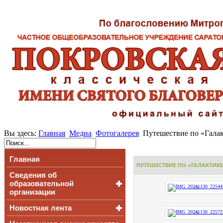
Вы здесь:
Главная
Медиа
Фотогалерея
Путешествие по «Галак
Главная
ПУТЕШЕСТВИЕ ПО «ГАЛАКТИКЕ
Сведения об
образовательной
организации
Новостная лента
Основные сведения
Структура и органы