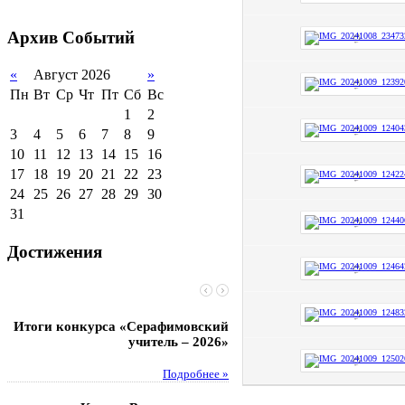
2011-2012 уч.год
Стипендии и виды
поддержки обучающихся
Архив
Событий
Международное
сотрудничество
«
Август 2026
»
Пн
Вт
Ср
Чт
Пт
Сб
Вс
Организация питания в
образовательной
1
2
организации
3
4
5
6
7
8
9
10
11
12
13
14
15
16
17
18
19
20
21
22
23
24
25
26
27
28
29
30
31
Достижения
Итоги конкурса «Серафимовский
Чебаненко Глеб стал п
учитель – 2026»
областных соревнований
Подробнее »
Под