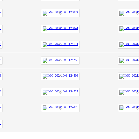
ризёром
Гимназисты стали победителями
 по ушу
VI Межрегионального
творческого онлайн-конкурса «На
Волжских рубежах»
робнее »
Подробнее »