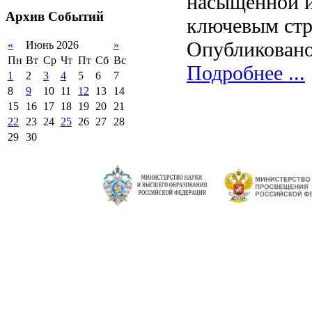
насыщенной и
2012-2013 уч.год
обучающихся
Архив
Событий
ключевым стр
2011-2012 уч.год
Стипендии и виды
поддержки обучающихся
Опубликовано
«
Июнь 2026
»
Международное
Пн
Вт
Ср
Чт
Пт
Сб
Вс
сотрудничество
Подробнее ...
1
2
3
4
5
6
7
Организация питания в
8
9
10
11
12
13
14
образовательной
организации
15
16
17
18
19
20
21
22
23
24
25
26
27
28
29
30