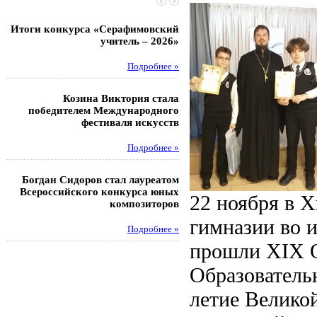
Итоги конкурса «Серафимовский
Чебаненко Глеб стал п
учитель – 2026»
областных соревнований
Подробнее »
Под
Козина Виктория стала
Музафаров Пётр стал п
победителем Международного
турнира п
фестиваля искусств
Под
Подробнее »
Педагоги гимнази
Богдан Сидоров стал лауреатом
победителями регион
Всероссийского конкурса юных
этапа XXI Всеросс
22 ноября в 
композиторов
конкурса «За нравс
подвиг у
гимназии во 
Подробнее »
Под
прошли XIX О
Образователь
летие Велико