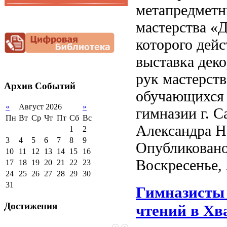
метапредметн
Функциональная
Видеоальбом
грамотность
мастерства «Д
Фотогалерея
Снижение
документационной
которого дей
нагрузки
выставка дек
Благотворительная
помощь гимназии
рук мастерст
Архив
Событий
обучающихся 
«
Август 2026
»
гимназии г. С
Пн
Вт
Ср
Чт
Пт
Сб
Вс
Александра Н
1
2
3
4
5
6
7
8
9
Опубликовано
10
11
12
13
14
15
16
Воскресенье, 
17
18
19
20
21
22
23
24
25
26
27
28
29
30
31
Гимназисты 
Достижения
чтений в Хв