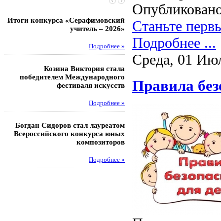
Опубликовано
Итоги конкурса «Серафимовский
Чебаненко Глеб стал п
Станьте перв
учитель – 2026»
областных соревнований
Подробнее ...
Подробнее »
Под
Среда, 01 Июл
Козина Виктория стала
Музафаров Пётр стал п
победителем Международного
турнира п
Правила без
фестиваля искусств
Под
Подробнее »
Педагоги гимнази
Богдан Сидоров стал лауреатом
победителями регион
Всероссийского конкурса юных
этапа XXI Всеросс
композиторов
конкурса «За нравс
подвиг у
Подробнее »
Под