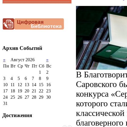
Функциональная
Видеоальбом
грамотность
Фотогалерея
Снижение
документационной
нагрузки
Благотворительная
помощь гимназии
Архив
Событий
«
Август 2026
»
Пн
Вт
Ср
Чт
Пт
Сб
Вс
В Благотвори
1
2
3
4
5
6
7
8
9
Саровского б
10
11
12
13
14
15
16
17
18
19
20
21
22
23
конкурса «Се
24
25
26
27
28
29
30
которого ста
31
классической 
Достижения
благоверного 