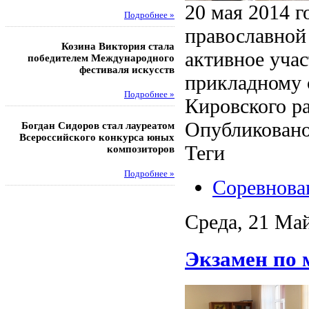
20 мая 2014 
Подробнее »
Под
православной 
Козина Виктория стала
Музафаров Пётр стал п
активное учас
победителем Международного
турнира п
фестиваля искусств
прикладному 
Под
Подробнее »
Кировского р
Педагоги гимнази
Опубликовано
Богдан Сидоров стал лауреатом
победителями регион
Всероссийского конкурса юных
этапа XXI Всеросс
Теги
композиторов
конкурса «За нравс
подвиг у
Подробнее »
Соревнова
Под
Среда, 21 Май
Экзамен по 