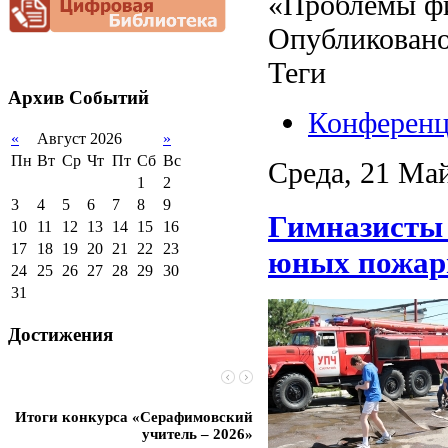
«Проблемы фи
документационной
нагрузки
Опубликовано
Благотворительная
помощь гимназии
Теги
Архив
Событий
Конферен
«
Август 2026
»
Пн
Вт
Ср
Чт
Пт
Сб
Вс
Среда, 21 Май
1
2
3
4
5
6
7
8
9
Гимназисты 
10
11
12
13
14
15
16
17
18
19
20
21
22
23
юных пожар
24
25
26
27
28
29
30
31
Достижения
Итоги конкурса «Серафимовский
Чебаненко Глеб стал п
учитель – 2026»
областных соревнований