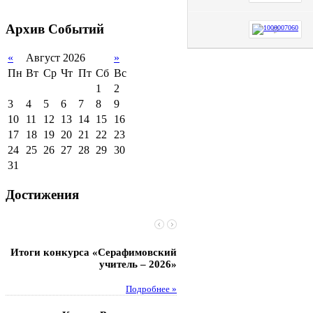
2011-2012 уч.год
Стипендии и виды
поддержки обучающихся
Архив
Событий
Международное
сотрудничество
«
Август 2026
»
Пн
Вт
Ср
Чт
Пт
Сб
Вс
Организация питания в
образовательной
1
2
организации
3
4
5
6
7
8
9
10
11
12
13
14
15
16
17
18
19
20
21
22
23
24
25
26
27
28
29
30
31
Достижения
Итоги конкурса «Серафимовский
Чебаненко Глеб стал п
учитель – 2026»
областных соревнований
Подробнее »
Под