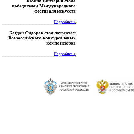
Козина Виктория стала
Музафаров Пётр стал п
победителем Международного
турнира п
фестиваля искусств
Под
Подробнее »
Педагоги гимнази
Богдан Сидоров стал лауреатом
победителями регион
Всероссийского конкурса юных
этапа XXI Всеросс
композиторов
конкурса «За нравс
подвиг у
Подробнее »
Под