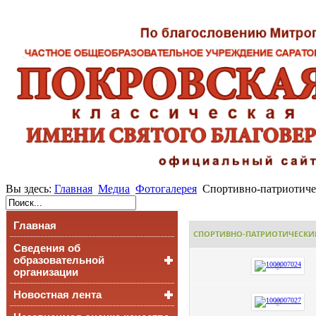
Вы здесь:
Главная
Медиа
Фотогалерея
Спортивно-патриотичес
Главная
СПОРТИВНО-ПАТРИОТИЧЕСКИЙ 
Сведения об
образовательной
организации
Новостная лента
Основные сведения
Структура и органы