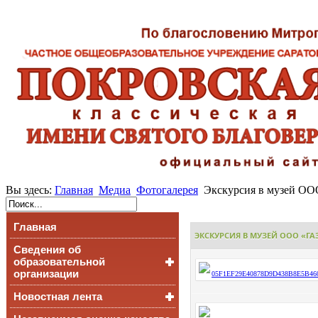
Вы здесь:
Главная
Медиа
Фотогалерея
Экскурсия в музей ООО
Главная
ЭКСКУРСИЯ В МУЗЕЙ ООО «ГАЗ
Сведения об
образовательной
организации
Новостная лента
Основные сведения
Структура и органы