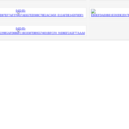
ризёром
Гимназисты стали победителями
 по ушу
VI Межрегионального
творческого онлайн-конкурса «На
Волжских рубежах»
робнее »
Подробнее »