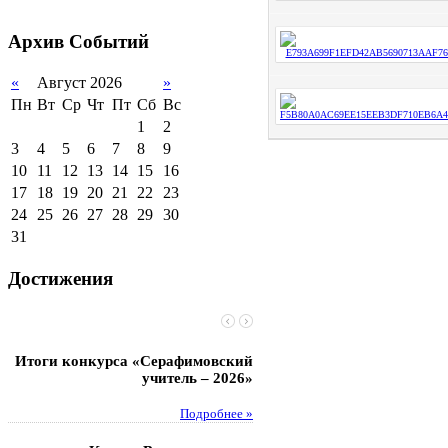
2011-2012 уч.год
Стипендии и виды
поддержки обучающихся
Архив
Событий
Международное
сотрудничество
«
Август 2026
»
Пн
Вт
Ср
Чт
Пт
Сб
Вс
Организация питания в
образовательной
1
2
организации
3
4
5
6
7
8
9
10
11
12
13
14
15
16
17
18
19
20
21
22
23
24
25
26
27
28
29
30
31
Достижения
Итоги конкурса «Серафимовский
Чебаненко Глеб стал п
учитель – 2026»
областных соревнований
Подробнее »
Под