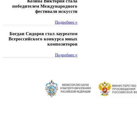
Козина Виктория стала
Музафаров Пётр стал п
победителем Международного
турнира п
фестиваля искусств
Под
Подробнее »
Педагоги гимнази
Богдан Сидоров стал лауреатом
победителями регион
Всероссийского конкурса юных
этапа XXI Всеросс
композиторов
конкурса «За нравс
подвиг у
Подробнее »
Под