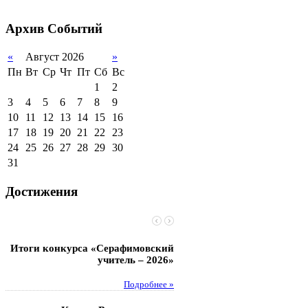
2011-2012 уч.год
Стипендии и виды
поддержки обучающихся
Архив
Событий
Международное
сотрудничество
«
Август 2026
»
Пн
Вт
Ср
Чт
Пт
Сб
Вс
Организация питания в
образовательной
1
2
организации
3
4
5
6
7
8
9
10
11
12
13
14
15
16
17
18
19
20
21
22
23
24
25
26
27
28
29
30
31
Достижения
Итоги конкурса «Серафимовский
Чебаненко Глеб стал п
учитель – 2026»
областных соревнований
Подробнее »
Под