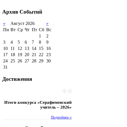
2011-2012 уч.год
Стипендии и виды
поддержки обучающихся
Архив
Событий
Международное
сотрудничество
«
Август 2026
»
Пн
Вт
Ср
Чт
Пт
Сб
Вс
Организация питания в
образовательной
1
2
организации
3
4
5
6
7
8
9
10
11
12
13
14
15
16
17
18
19
20
21
22
23
24
25
26
27
28
29
30
31
Достижения
Итоги конкурса «Серафимовский
Чебаненко Глеб стал п
учитель – 2026»
областных соревнований
Подробнее »
Под