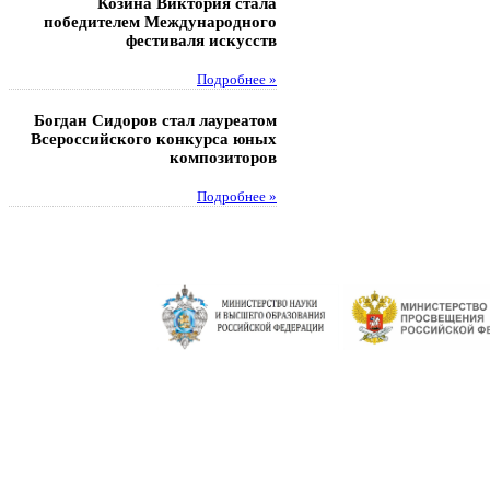
Козина Виктория стала
Музафаров Пётр стал п
победителем Международного
турнира п
фестиваля искусств
Под
Подробнее »
Педагоги гимнази
Богдан Сидоров стал лауреатом
победителями регион
Всероссийского конкурса юных
этапа XXI Всеросс
композиторов
конкурса «За нравс
подвиг у
Подробнее »
Под