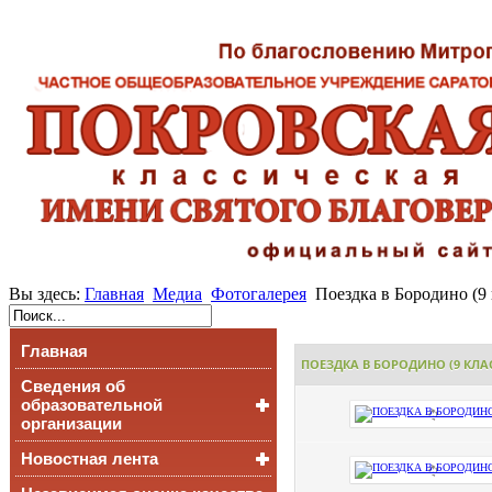
Вы здесь:
Главная
Медиа
Фотогалерея
Поездка в Бородино (9 
Главная
ПОЕЗДКА В БОРОДИНО (9 КЛА
Сведения об
образовательной
организации
Новостная лента
Основные сведения
Структура и органы