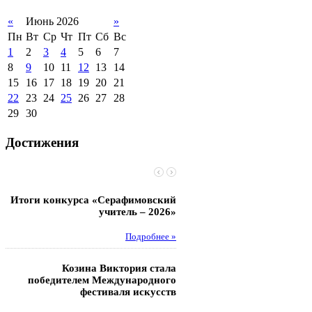
«
Июнь 2026
»
Пн
Вт
Ср
Чт
Пт
Сб
Вс
1
2
3
4
5
6
7
8
9
10
11
12
13
14
15
16
17
18
19
20
21
22
23
24
25
26
27
28
29
30
Достижения
Итоги конкурса «Серафимовский
Чебаненко Глеб стал п
учитель – 2026»
областных соревнований
Подробнее »
Под
Козина Виктория стала
Музафаров Пётр стал п
победителем Международного
турнира п
фестиваля искусств
Под