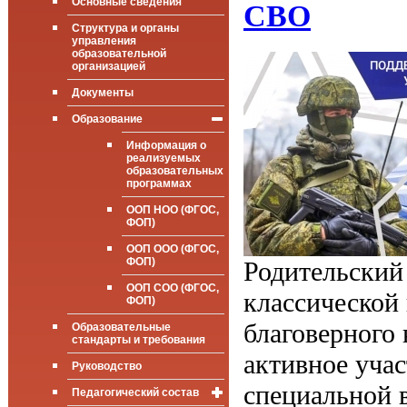
Основные сведения
СВО
Структура и органы
управления
образовательной
организацией
Документы
Образование
Информация о
реализуемых
образовательных
программах
ООП НОО (ФГОС,
ФОП)
ООП ООО (ФГОС,
ФОП)
Родительский
ООП СОО (ФГОС,
классической 
ФОП)
благоверного
Образовательные
стандарты и требования
активное учас
Руководство
специальной 
Педагогический состав