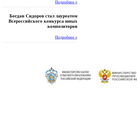
Подробнее »
Педагоги гимнази
Богдан Сидоров стал лауреатом
победителями регион
Всероссийского конкурса юных
этапа XXI Всеросс
композиторов
конкурса «За нравс
подвиг у
Подробнее »
Под