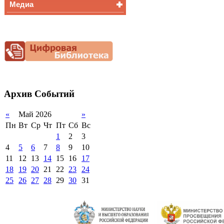
Медиа
Медалисты
Функциональная
Видеоальбом
грамотность
Фотогалерея
Снижение
документационной
нагрузки
Благотворительная
помощь гимназии
Архив
Событий
«
Май 2026
»
Пн
Вт
Ср
Чт
Пт
Сб
Вс
1
2
3
4
5
6
7
8
9
10
11
12
13
14
15
16
17
18
19
20
21
22
23
24
25
26
27
28
29
30
31