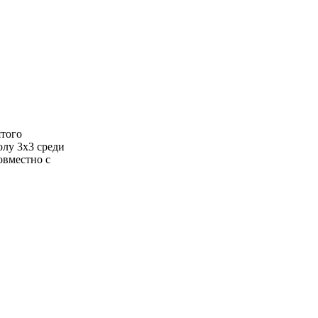
ятого
олу 3х3 среди
овместно с