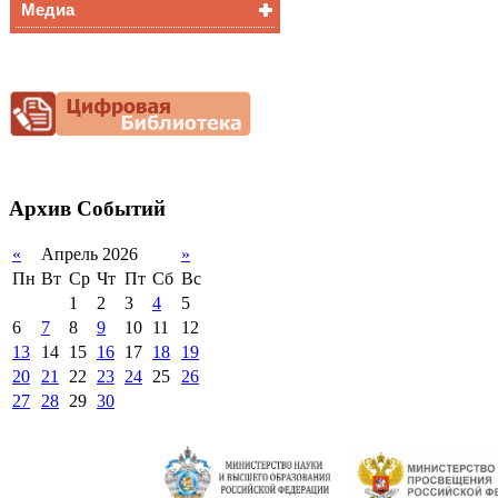
Медиа
Медалисты
Функциональная
Видеоальбом
грамотность
Фотогалерея
Снижение
документационной
нагрузки
Благотворительная
помощь гимназии
Архив
Событий
«
Апрель 2026
»
Пн
Вт
Ср
Чт
Пт
Сб
Вс
1
2
3
4
5
6
7
8
9
10
11
12
13
14
15
16
17
18
19
20
21
22
23
24
25
26
27
28
29
30