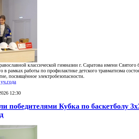
равославной классической гимназии г. Саратова имени Святого 
о в рамках работы по профилактике детского травматизма состо
тие, посвящённое электробезопасности.
уч.года
026 12:30
и победителями Кубка по баскетболу 3х
д