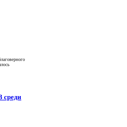
благоверного
ялось
3 среди