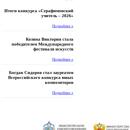
Итоги конкурса «Серафимовский
Чебаненко Глеб стал п
учитель – 2026»
областных соревнований
Подробнее »
Под
Козина Виктория стала
Музафаров Пётр стал п
победителем Международного
турнира п
фестиваля искусств
Под
Подробнее »
Педагоги гимнази
Богдан Сидоров стал лауреатом
победителями регион
Всероссийского конкурса юных
этапа XXI Всеросс
композиторов
конкурса «За нравс
подвиг у
Подробнее »
Под