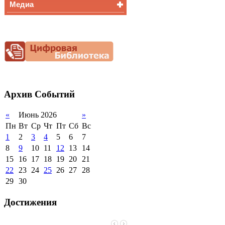
Медиа
Медалисты
Функциональная
Видеоальбом
грамотность
Фотогалерея
Снижение
документационной
нагрузки
Благотворительная
помощь гимназии
Архив
Событий
«
Июнь 2026
»
Пн
Вт
Ср
Чт
Пт
Сб
Вс
1
2
3
4
5
6
7
8
9
10
11
12
13
14
15
16
17
18
19
20
21
22
23
24
25
26
27
28
29
30
Достижения