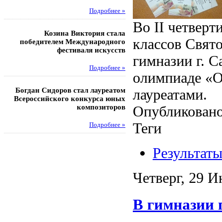
Подробнее »
Под
Во II четверт
Козина Виктория стала
Музафаров Пётр стал п
классов Свят
победителем Международного
турнира п
фестиваля искусств
гимназии г. 
Под
Подробнее »
олимпиаде «О
Педагоги гимнази
Богдан Сидоров стал лауреатом
победителями регион
лауреатами.
Всероссийского конкурса юных
этапа XXI Всеросс
композиторов
конкурса «За нравс
Опубликовано
подвиг у
Теги
Подробнее »
Под
Результат
Четверг, 29 И
В гимназии 