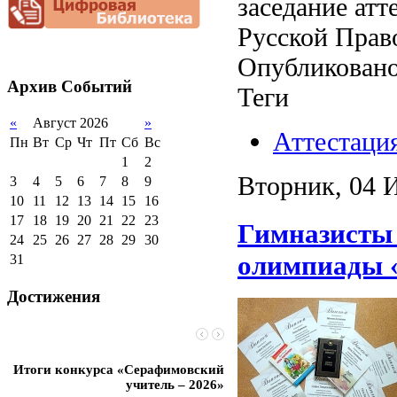
заседание ат
документационной
нагрузки
Русской Прав
Благотворительная
помощь гимназии
Опубликовано
Архив
Событий
Теги
«
Август 2026
»
Аттестация
Пн
Вт
Ср
Чт
Пт
Сб
Вс
1
2
Вторник, 04 
3
4
5
6
7
8
9
10
11
12
13
14
15
16
17
18
19
20
21
22
23
Гимназисты 
24
25
26
27
28
29
30
олимпиады «
31
Достижения
Итоги конкурса «Серафимовский
Чебаненко Глеб стал п
учитель – 2026»
областных соревнований