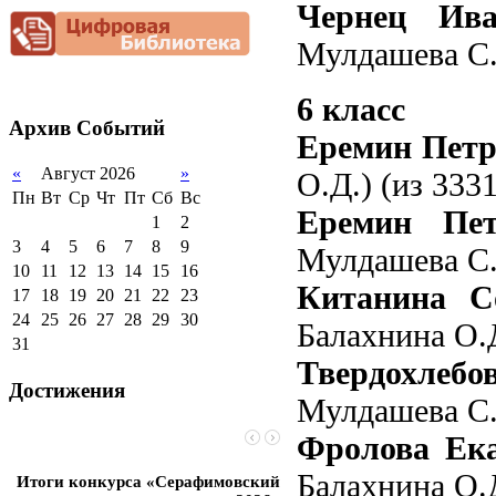
Чернец Ив
Снижение
документационной
нагрузки
Мулдашева С.В
Благотворительная
помощь гимназии
6 класс
Архив
Событий
Еремин Петр 
«
Август 2026
»
О.Д.) (из 333
Пн
Вт
Ср
Чт
Пт
Сб
Вс
Еремин Пе
1
2
3
4
5
6
7
8
9
Мулдашева С.В
10
11
12
13
14
15
16
Китанина С
17
18
19
20
21
22
23
24
25
26
27
28
29
30
Балахнина О.Д
31
Твердохлебов
Достижения
Мулдашева С.В
Фролова Ека
Балахнина О.Д
Итоги конкурса «Серафимовский
Чебаненко Глеб стал п