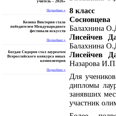
учитель – 2026»
областных соревнований
8 класс
Подробнее »
Под
Сосновцева
Козина Виктория стала
Музафаров Пётр стал п
Балахнина О.Д
победителем Международного
турнира п
фестиваля искусств
Лисейчев Д
Под
Подробнее »
Балахнина О.Д
Педагоги гимнази
Богдан Сидоров стал лауреатом
победителями регион
Лисейчев Д
Всероссийского конкурса юных
этапа XXI Всеросс
композиторов
конкурса «За нравс
Назарова И.П.
подвиг у
Подробнее »
Для учеников
Под
дипломы лаур
занявших мес
участник оли
Более подр