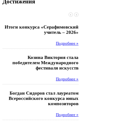
Достижения
Итоги конкурса «Серафимовский
Чебаненко Глеб стал п
учитель – 2026»
областных соревнований
Подробнее »
Под
Козина Виктория стала
Музафаров Пётр стал п
победителем Международного
турнира п
фестиваля искусств
Под
Подробнее »
Педагоги гимнази
Богдан Сидоров стал лауреатом
победителями регион
Всероссийского конкурса юных
этапа XXI Всеросс
композиторов
конкурса «За нравс
подвиг у
Подробнее »
Под