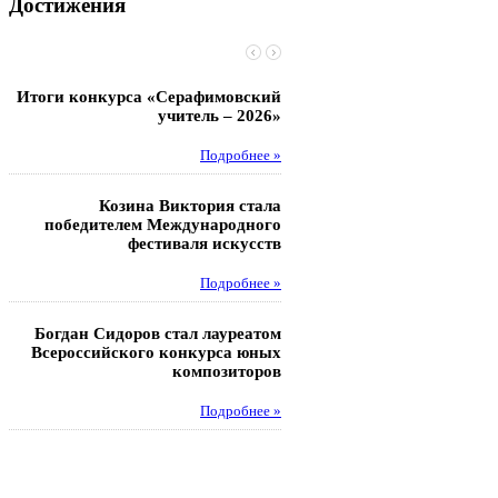
Достижения
Итоги конкурса «Серафимовский
Чебаненко Глеб стал п
учитель – 2026»
областных соревнований
Подробнее »
Под
Козина Виктория стала
Музафаров Пётр стал п
победителем Международного
турнира п
фестиваля искусств
Под
Подробнее »
Педагоги гимнази
Богдан Сидоров стал лауреатом
победителями регион
Всероссийского конкурса юных
этапа XXI Всеросс
композиторов
конкурса «За нравс
подвиг у
Подробнее »
Под