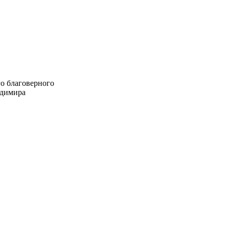
о благоверного
адимира