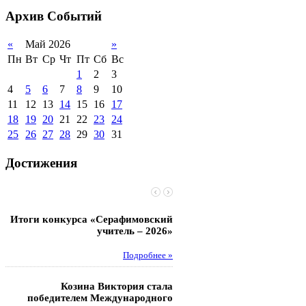
2012-2013 уч.год
обучающихся
Архив
Событий
2011-2012 уч.год
Стипендии и виды
поддержки обучающихся
«
Май 2026
»
Международное
Пн
Вт
Ср
Чт
Пт
Сб
Вс
сотрудничество
1
2
3
Организация питания в
4
5
6
7
8
9
10
образовательной
организации
11
12
13
14
15
16
17
18
19
20
21
22
23
24
25
26
27
28
29
30
31
Достижения
Итоги конкурса «Серафимовский
Чебаненко Глеб стал п
учитель – 2026»
областных соревнований
Подробнее »
Под
Козина Виктория стала
Музафаров Пётр стал п
победителем Международного
турнира п