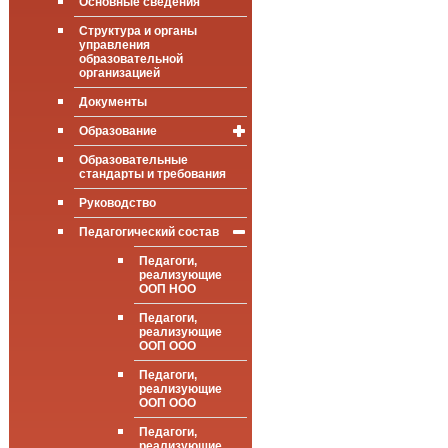
Основные сведения
Структура и органы
управления
образовательной
организацией
Документы
Образование
Образовательные
Информация о
стандарты и требования
реализуемых
образовательных
программах
Руководство
ООП НОО (ФГОС,
Педагогический состав
ФОП)
Педагоги,
ООП ООО (ФГОС,
реализующие
ФОП)
ООП НОО
ООП СОО (ФГОС,
Педагоги,
ФОП)
реализующие
ООП ООО
Педагоги,
реализующие
ООП ООО
Педагоги,
реализующие