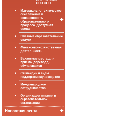
ООП СОО
Материально-техническое
обеспечение и
оснащенность
образовательного
процесса. Доступная
среда
Платные образовательные
Общие сведения
услуги
Цифровая
Финансово-хозяйственная
(электронная)
деятельность
библиотека
Вакантные места для
ФГИС «Моя
приёма (перевода)
школа»
обучающихся
Стипендии и виды
поддержки обучающихся
Международное
сотрудничество
Организация питания в
образовательной
организации
Новостная лента