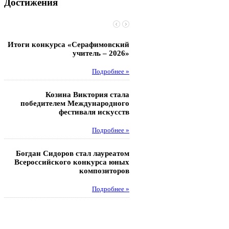
Достижения
Итоги конкурса «Серафимовский
Чебаненко Глеб стал п
учитель – 2026»
областных соревнований
Подробнее »
Под
Козина Виктория стала
Музафаров Пётр стал п
победителем Международного
турнира п
фестиваля искусств
Под
Подробнее »
Педагоги гимнази
Богдан Сидоров стал лауреатом
победителями регион
Всероссийского конкурса юных
этапа XXI Всеросс
композиторов
конкурса «За нравс
подвиг у
Подробнее »
Под