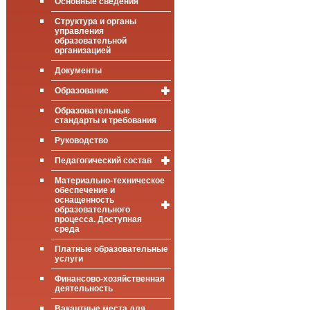
Основные сведения
Структура и органы
управления
образовательной
организацией
Документы
Образование
Образовательные
Информация о
стандарты и требования
реализуемых
образовательных
программах
Руководство
ООП НОО (ФГОС,
Педагогический состав
ФОП)
Материально-техническое
Педагоги,
ООП ООО (ФГОС,
обеспечение и
реализующие
ФОП)
оснащенность
ООП НОО
образовательного
процесса. Доступная
ООП СОО (ФГОС,
Педагоги,
среда
ФОП)
реализующие
ООП ООО
Платные образовательные
Общие сведения
услуги
Педагоги,
реализующие
Цифровая
Финансово-хозяйственная
ООП ООО
(электронная)
деятельность
библиотека
Педагоги,
Вакантные места для
реализующие
ФГИС «Моя