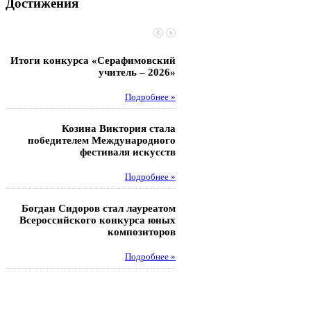
Достижения
Итоги конкурса «Серафимовский
Чебаненко Глеб стал п
учитель – 2026»
областных соревнований
Подробнее »
Под
Козина Виктория стала
Музафаров Пётр стал п
победителем Международного
турнира п
фестиваля искусств
Под
Подробнее »
Педагоги гимнази
Богдан Сидоров стал лауреатом
победителями регион
Всероссийского конкурса юных
этапа XXI Всеросс
композиторов
конкурса «За нравс
подвиг у
Подробнее »
Под