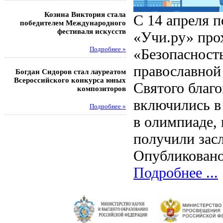
Козина Виктория стала
Музафаров Пётр стал п
С 14 апреля 
победителем Международного
турнира п
фестиваля искусств
«Учи.ру» про
Под
«Безопасност
Подробнее »
Педагоги гимнази
православной 
Богдан Сидоров стал лауреатом
победителями регион
Всероссийского конкурса юных
этапа XXI Всеросс
Святого благо
композиторов
конкурса «За нравс
подвиг у
включились в 
Подробнее »
Под
в олимпиаде,
получили зас
Опубликовано
Подробнее ...