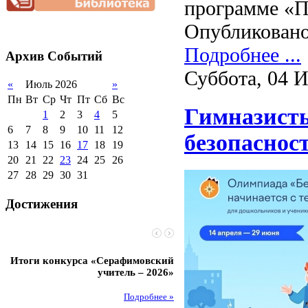
нагрузки
программе «П
2012-2013 уч.год
обучающихся
Благотворительная
2011-2012 уч.год
Опубликовано
Стипендии и виды
помощь гимназии
поддержки обучающихся
Подробнее ...
Архив
Событий
Международное
сотрудничество
Суббота, 04 
«
Июль 2026
»
Организация питания в
образовательной
Пн
Вт
Ср
Чт
Пт
Сб
Вс
организации
Гимназисты
1
2
3
4
5
6
7
8
9
10
11
12
безопаснос
13
14
15
16
17
18
19
20
21
22
23
24
25
26
27
28
29
30
31
Достижения
Итоги конкурса «Серафимовский
Чебаненко Глеб стал п
учитель – 2026»
областных соревнований
Подробнее »
Под