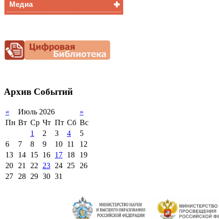
Медиа
Медалисты
Функциональная
Видеоальбом
грамотность
Фотогалерея
Снижение
документационной
нагрузки
Благотворительная
помощь гимназии
Архив
Событий
«
Июль 2026
»
Пн
Вт
Ср
Чт
Пт
Сб
Вс
1
2
3
4
5
6
7
8
9
10
11
12
13
14
15
16
17
18
19
20
21
22
23
24
25
26
27
28
29
30
31