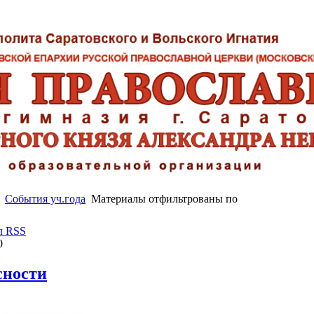
События уч.года
Материалы отфильтрованы по
л RSS
0
сности