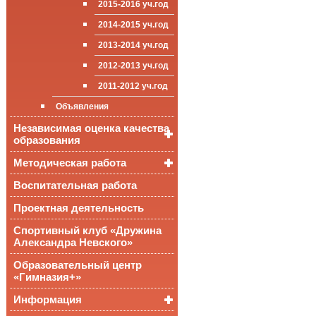
2015-2016 уч.год
приёма (перевода)
ООП СОО
школа»
Достижения
обучающихся
2014-2015 уч.год
Стипендии и виды
2013-2014 уч.год
поддержки обучающихся
2012-2013 уч.год
Международное
сотрудничество
2011-2012 уч.год
Организация питания в
Объявления
образовательной
организации
Независимая оценка качества
образования
Методическая работа
Независимая оценка
качества подготовки
обучающихся
Воспитательная работа
Уроки, мероприятия
Аккредитационный
ОГЭ и ЕГЭ
Публикации
Проектная деятельность
мониторинг системы
образования
Всероссийские
Материалы
Спортивный клуб «Дружина
проверочные
педагогического форума
Александра Невского»
работы
Всероссийская
Образовательный центр
олимпиада
«Гимназия+»
школьников
Информация