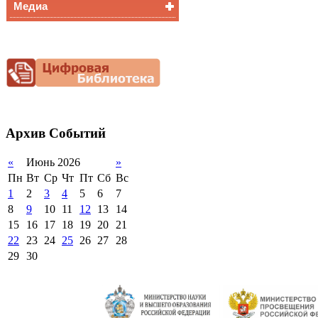
Медиа
Медалисты
Функциональная
Видеоальбом
грамотность
Фотогалерея
Снижение
документационной
нагрузки
Благотворительная
помощь гимназии
Архив
Событий
«
Июнь 2026
»
Пн
Вт
Ср
Чт
Пт
Сб
Вс
1
2
3
4
5
6
7
8
9
10
11
12
13
14
15
16
17
18
19
20
21
22
23
24
25
26
27
28
29
30