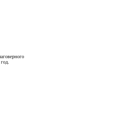
лаговерного
 год.