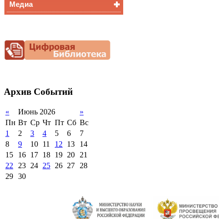
Медиа
Медалисты
Функциональная
Видеоальбом
грамотность
Фотогалерея
Снижение
документационной
нагрузки
Благотворительная
помощь гимназии
Архив
Событий
«
Июнь 2026
»
Пн
Вт
Ср
Чт
Пт
Сб
Вс
1
2
3
4
5
6
7
8
9
10
11
12
13
14
15
16
17
18
19
20
21
22
23
24
25
26
27
28
29
30