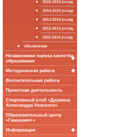
2015-2016 уч.год
приёма (перевода)
ООП СОО
школа»
Достижения
обучающихся
2014-2015 уч.год
Стипендии и виды
2013-2014 уч.год
поддержки обучающихся
2012-2013 уч.год
Международное
сотрудничество
2011-2012 уч.год
Организация питания в
Объявления
образовательной
организации
Независимая оценка качества
образования
Методическая работа
Независимая оценка
качества подготовки
обучающихся
Воспитательная работа
Уроки, мероприятия
Аккредитационный
ОГЭ и ЕГЭ
Публикации
Проектная деятельность
мониторинг системы
образования
Всероссийские
Материалы
Спортивный клуб «Дружина
проверочные
педагогического форума
Александра Невского»
работы
Всероссийская
Образовательный центр
олимпиада
«Гимназия+»
школьников
Информация