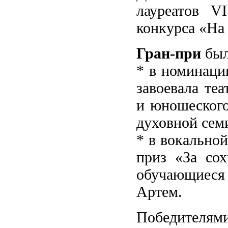
лауреатов V
конкурса «На
Гран-при
был
* в номинаци
завоевала те
и юношеского
духовной сем
* в вокально
приз «За сох
обучающиеся 
Артем.
Победителям