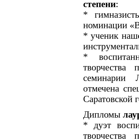
степени
:
* гимназист
номинации «В
* ученик наш
инструментал
* воспитан
творчества 
семинарии 
отмечена спе
Саратовской 
Дипломы
лау
* дуэт восп
творчества 