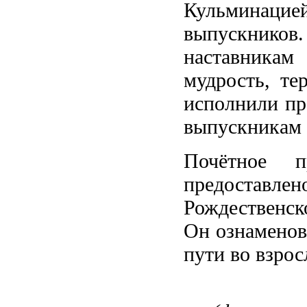
Кульминац
выпускнико
наставникам
мудрость, те
исполнили пр
выпускникам 
Почётное 
предоставлен
Рождественск
Он ознаменов
пути во взро