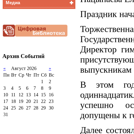
Медиа
Медалисты
Функциональная
Праздник нача
Видеоальбом
грамотность
Фотогалерея
Снижение
Торжествен
документационной
нагрузки
Государств
Благотворительная
помощь гимназии
Директор гим
Архив
Событий
присутствующ
выпускникам 
«
Август 2026
»
Пн
Вт
Ср
Чт
Пт
Сб
Вс
1
2
В этом го
3
4
5
6
7
8
9
одиннадцатик
10
11
12
13
14
15
16
17
18
19
20
21
22
23
успешно ос
24
25
26
27
28
29
30
допущены к г
31
Далее состоя