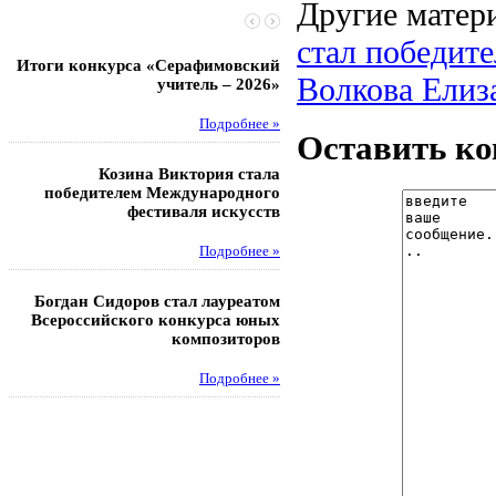
Другие матери
стал победит
Итоги конкурса «Серафимовский
Чебаненко Глеб стал п
Волкова Елиза
учитель – 2026»
областных соревнований
Подробнее »
Под
Оставить к
Козина Виктория стала
Музафаров Пётр стал п
победителем Международного
турнира п
фестиваля искусств
Под
Подробнее »
Педагоги гимнази
Богдан Сидоров стал лауреатом
победителями регион
Всероссийского конкурса юных
этапа XXI Всеросс
композиторов
конкурса «За нравс
подвиг у
Подробнее »
Под