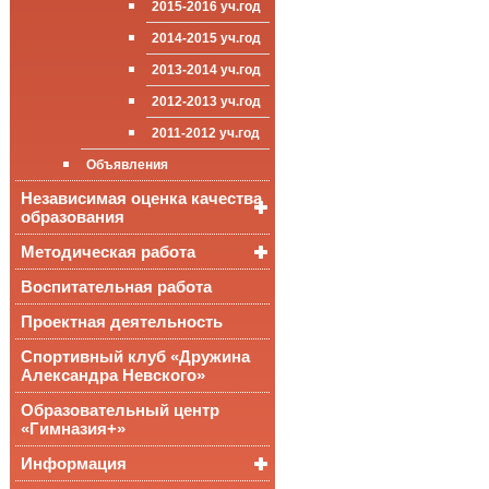
2015-2016 уч.год
приёма (перевода)
ООП СОО
школа»
Достижения
обучающихся
2014-2015 уч.год
Стипендии и виды
2013-2014 уч.год
поддержки обучающихся
2012-2013 уч.год
Международное
сотрудничество
2011-2012 уч.год
Организация питания в
Объявления
образовательной
организации
Независимая оценка качества
образования
Методическая работа
Независимая оценка
качества подготовки
обучающихся
Воспитательная работа
Уроки, мероприятия
Аккредитационный
ОГЭ и ЕГЭ
Публикации
Проектная деятельность
мониторинг системы
образования
Всероссийские
Материалы
Спортивный клуб «Дружина
проверочные
педагогического форума
Александра Невского»
работы
Всероссийская
Образовательный центр
олимпиада
«Гимназия+»
школьников
Информация