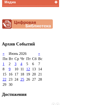
Медиа
Медалисты
Функциональная
Видеоальбом
грамотность
Фотогалерея
Снижение
документационной
нагрузки
Благотворительная
помощь гимназии
Архив
Событий
«
Июнь 2026
»
Пн
Вт
Ср
Чт
Пт
Сб
Вс
1
2
3
4
5
6
7
8
9
10
11
12
13
14
15
16
17
18
19
20
21
22
23
24
25
26
27
28
29
30
Достижения