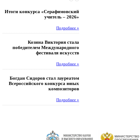
Итоги конкурса «Серафимовский
Чебаненко Глеб стал п
учитель – 2026»
областных соревнований
Подробнее »
Под
Козина Виктория стала
Музафаров Пётр стал п
победителем Международного
турнира п
фестиваля искусств
Под
Подробнее »
Педагоги гимнази
Богдан Сидоров стал лауреатом
победителями регион
Всероссийского конкурса юных
этапа XXI Всеросс
композиторов
конкурса «За нравс
подвиг у
Подробнее »
Под