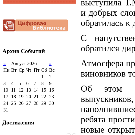
выступила Т.
Функциональная
Видеоальбом
и добрых сло
грамотность
Фотогалерея
Снижение
обратилась к 
документационной
нагрузки
С напутств
Благотворительная
помощь гимназии
обратился ди
Архив
Событий
Атмосфера пр
«
Август 2026
»
Пн
Вт
Ср
Чт
Пт
Сб
Вс
виновников т
1
2
3
4
5
6
7
8
9
Об этом св
10
11
12
13
14
15
16
выпускников
17
18
19
20
21
22
23
24
25
26
27
28
29
30
наполнившиес
31
ребята прост
Достижения
новые открыт