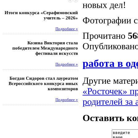
новых дел!
Итоги конкурса «Серафимовский
Чебаненко Глеб стал п
Фотографии с
учитель – 2026»
областных соревнований
Подробнее »
Под
Прочитано
56
Козина Виктория стала
Музафаров Пётр стал п
Опубликовано
победителем Международного
турнира п
фестиваля искусств
Под
работа в од
Подробнее »
Педагоги гимнази
Другие матери
Богдан Сидоров стал лауреатом
победителями регион
Всероссийского конкурса юных
этапа XXI Всеросс
«Росточек» п
композиторов
конкурса «За нравс
подвиг у
родителей за
Подробнее »
Под
Оставить к