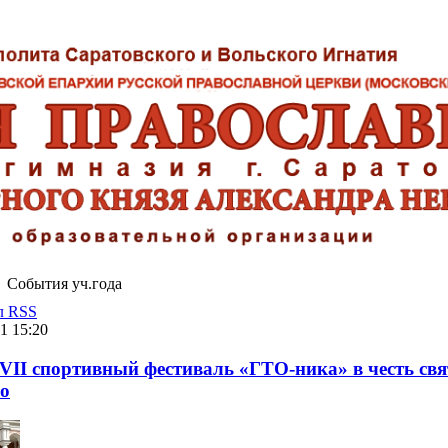
События уч.года
л RSS
1 15:20
VII спортивный фестиваль «ГТО-ника» в честь свя
о