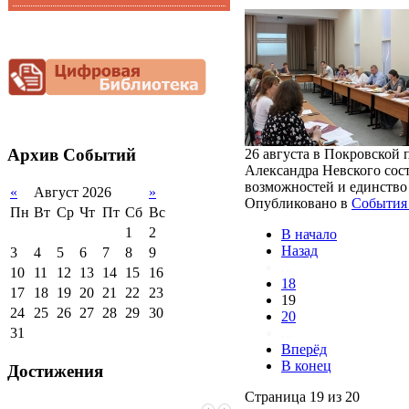
Функциональная
Видеоальбом
грамотность
Фотогалерея
Снижение
документационной
нагрузки
Благотворительная
помощь гимназии
Архив
Событий
26 августа в Покровской 
Александра Невского сост
возможностей и единство
«
Август 2026
»
Опубликовано в
События 
Пн
Вт
Ср
Чт
Пт
Сб
Вс
1
2
В начало
Назад
3
4
5
6
7
8
9
...
10
11
12
13
14
15
16
18
17
18
19
20
21
22
23
19
24
25
26
27
28
29
30
20
...
31
Вперёд
В конец
Достижения
Страница 19 из 20