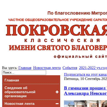
Вы здесь:
Главная
Новостная лента
События
2021-2022 уч.год
Подписаться на этот кана
Пятница, 10 Сентябрь 202
Главная
В гимназии прошел 
Сведения об
образовательной
Александра Невског
организации
Новостная лента
Основные сведения