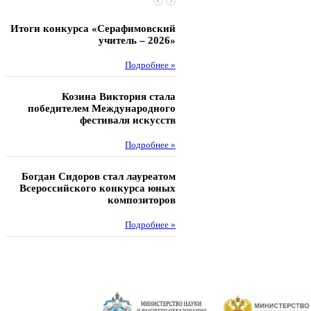
Итоги конкурса «Серафимовский
Чебаненко Глеб стал п
учитель – 2026»
областных соревнований
Подробнее »
Под
Козина Виктория стала
Музафаров Пётр стал п
победителем Международного
турнира п
фестиваля искусств
Под
Подробнее »
Педагоги гимнази
Богдан Сидоров стал лауреатом
победителями регион
Всероссийского конкурса юных
этапа XXI Всеросс
композиторов
конкурса «За нравс
подвиг у
Подробнее »
Под