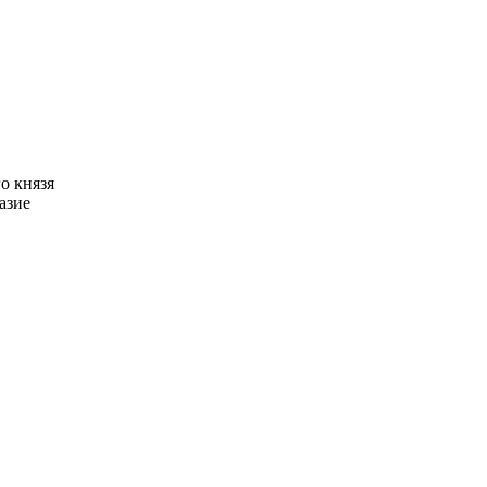
о князя
азие