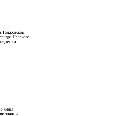
 в Покровской
ксандра Невского
реднего и
о князя
ню знаний.