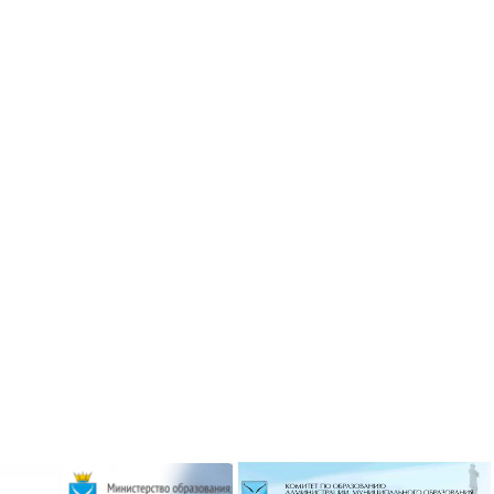
ризёром
Гимназисты стали победителями
 по ушу
VI Межрегионального
творческого онлайн-конкурса «На
Волжских рубежах»
робнее »
Подробнее »
ризёром
о боксу
Гимназисты стали победителями
Кубка по баскетболу 3х3 среди
робнее »
дворовых команд
и стали
Подробнее »
ального
ийского
твенный
Вершинина Анастасия стала
чителя»
призёром международного
конкурса инструментального
исполнительства
робнее »
Подробнее »