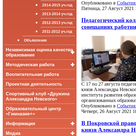
Достижения
Опубликовано в
События 
обучающихся
2014-2015 уч.год
Пятница, 27 Август 2021 
Стипендии и виды
2013-2014 уч.год
поддержки обучающихся
Педагогический кол
2012-2013 уч.год
Международное
совещаниях работни
сотрудничество
2011-2012 уч.год
Организация питания в
Объявления
образовательной
организации
Независимая оценка качества
образования
Методическая работа
Независимая оценка
качества подготовки
обучающихся
Воспитательная работа
Уроки, мероприятия
Аккредитационный
ОГЭ и ЕГЭ
Публикации
Проектная деятельность
С 17 по 27 августа педаг
мониторинг системы
князя Александра Невског
образования
Всероссийские
Материалы
Спортивный клуб «Дружина
проверочные
института развития образ
педагогического форума
Александра Невского»
работы
организованных образова
Опубликовано в
События 
Всероссийская
Образовательный центр
Четверг, 26 Август 2021 1
олимпиада
«Гимназия+»
школьников
В Покровской право
Информация
князя Александра Не
Медиа
Медалисты