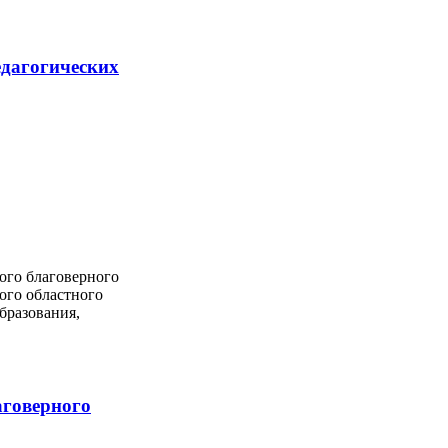
едагогических
ого благоверного
ого областного
бразования,
аговерного