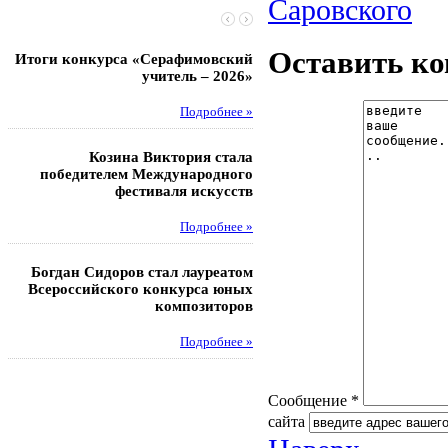
Саровского
Оставить к
Итоги конкурса «Серафимовский
Чебаненко Глеб стал п
учитель – 2026»
областных соревнований
Подробнее »
Под
Козина Виктория стала
Музафаров Пётр стал п
победителем Международного
турнира п
фестиваля искусств
Под
Подробнее »
Педагоги гимнази
Богдан Сидоров стал лауреатом
победителями регион
Всероссийского конкурса юных
этапа XXI Всеросс
композиторов
конкурса «За нравс
подвиг у
Подробнее »
Под
Сообщение *
сайта