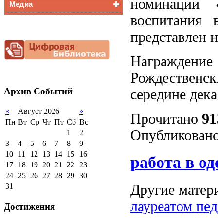
номинации «
Медиа
Медалисты
воспитания 
Функциональная
Видеоальбом
грамотность
представлен н
Фотогалерея
Снижение
документационной
нагрузки
Награждение
Благотворительная
Рождественск
помощь гимназии
Архив
Событий
середине дека
«
Август 2026
»
Прочитано
91
Пн
Вт
Ср
Чт
Пт
Сб
Вс
Опубликовано
1
2
3
4
5
6
7
8
9
10
11
12
13
14
15
16
работа в од
17
18
19
20
21
22
23
24
25
26
27
28
29
30
Другие матери
31
лауреатом пе
Достижения