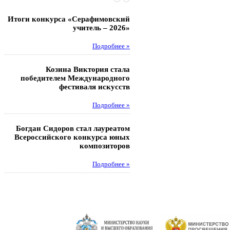
Итоги конкурса «Серафимовский
Чебаненко Глеб стал п
учитель – 2026»
областных соревнований
Подробнее »
Под
Козина Виктория стала
Музафаров Пётр стал п
победителем Международного
турнира п
фестиваля искусств
Под
Подробнее »
Педагоги гимнази
Богдан Сидоров стал лауреатом
победителями регион
Всероссийского конкурса юных
этапа XXI Всеросс
композиторов
конкурса «За нравс
подвиг у
Подробнее »
Под