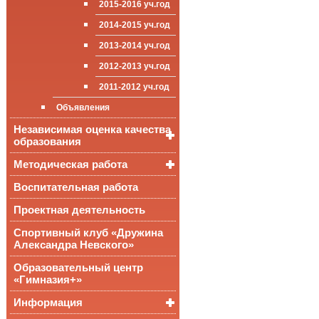
2015-2016 уч.год
приёма (перевода)
ООП СОО
школа»
Достижения
обучающихся
2014-2015 уч.год
Стипендии и виды
2013-2014 уч.год
поддержки обучающихся
2012-2013 уч.год
Международное
сотрудничество
2011-2012 уч.год
Организация питания в
Объявления
образовательной
организации
Независимая оценка качества
образования
Методическая работа
Независимая оценка
качества подготовки
обучающихся
Воспитательная работа
Уроки, мероприятия
Аккредитационный
ОГЭ и ЕГЭ
Публикации
Проектная деятельность
мониторинг системы
образования
Всероссийские
Материалы
Спортивный клуб «Дружина
проверочные
педагогического форума
Александра Невского»
работы
Всероссийская
Образовательный центр
олимпиада
«Гимназия+»
школьников
Информация