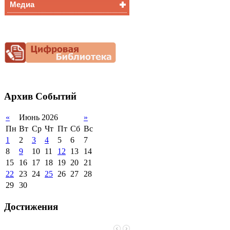
Медиа
Медалисты
Функциональная
Видеоальбом
грамотность
Фотогалерея
Снижение
документационной
нагрузки
Благотворительная
помощь гимназии
Архив
Событий
«
Июнь 2026
»
Пн
Вт
Ср
Чт
Пт
Сб
Вс
1
2
3
4
5
6
7
8
9
10
11
12
13
14
15
16
17
18
19
20
21
22
23
24
25
26
27
28
29
30
Достижения