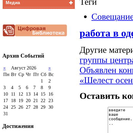
Теги
Медиа
Медалисты
Функциональная
Видеоальбом
Совещани
грамотность
Фотогалерея
Снижение
документационной
работа в од
нагрузки
Благотворительная
помощь гимназии
Другие матери
Архив
Событий
группы центр
Объявлен кон
«
Август 2026
»
Пн
Вт
Ср
Чт
Пт
Сб
Вс
«Шелест осен
1
2
3
4
5
6
7
8
9
Оставить к
10
11
12
13
14
15
16
17
18
19
20
21
22
23
24
25
26
27
28
29
30
31
Достижения