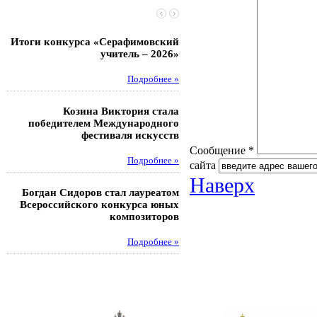
Итоги конкурса «Серафимовский
Чебаненко Глеб стал п
учитель – 2026»
областных соревнований
Подробнее »
Под
Козина Виктория стала
Музафаров Пётр стал п
победителем Международного
турнира п
фестиваля искусств
Под
Сообщение *
Подробнее »
сайта
Наверх
Педагоги гимнази
Богдан Сидоров стал лауреатом
победителями регион
Всероссийского конкурса юных
этапа XXI Всеросс
композиторов
конкурса «За нравс
подвиг у
Подробнее »
Под