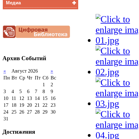
Медиа
Медалисты
Функциональная
Видеоальбом
грамотность
Фотогалерея
Снижение
документационной
нагрузки
Благотворительная
помощь гимназии
Архив
Событий
«
Август 2026
»
Пн
Вт
Ср
Чт
Пт
Сб
Вс
1
2
3
4
5
6
7
8
9
10
11
12
13
14
15
16
17
18
19
20
21
22
23
24
25
26
27
28
29
30
31
Достижения