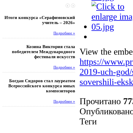
Итоги конкурса «Серафимовский
Чебаненко Глеб стал п
учитель – 2026»
областных соревнований
Подробнее »
Под
Козина Виктория стала
Музафаров Пётр стал п
View the embed
победителем Международного
турнира п
фестиваля искусств
https://www.pr
Под
Подробнее »
2019-uch-god/s
Педагоги гимнази
sovershili-eks
Богдан Сидоров стал лауреатом
победителями регион
Всероссийского конкурса юных
этапа XXI Всеросс
композиторов
конкурса «За нравс
подвиг у
Прочитано
77
Подробнее »
Под
Опубликовано
Теги