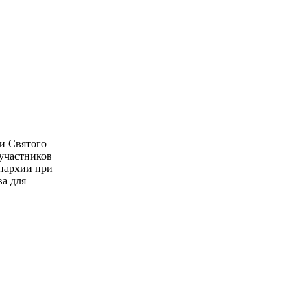
и Святого
 участников
епархии при
ва для