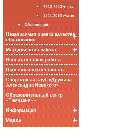
приёма (перевода)
ООП СОО
школа»
2012-2013 уч.год
обучающихся
2011-2012 уч.год
Стипендии и виды
поддержки обучающихся
Объявления
Международное
Независимая оценка качества
сотрудничество
образования
Организация питания в
образовательной
Методическая работа
Независимая оценка
организации
качества подготовки
обучающихся
Воспитательная работа
Уроки, мероприятия
Аккредитационный
ОГЭ и ЕГЭ
Публикации
Проектная деятельность
мониторинг системы
образования
Всероссийские
Материалы
Спортивный клуб «Дружина
проверочные
педагогического форума
Александра Невского»
работы
Всероссийская
Образовательный центр
олимпиада
«Гимназия+»
школьников
Информация
Медиа
Медалисты
Функциональная
Видеоальбом
грамотность
Фотогалерея