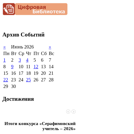
Снижение
документационной
нагрузки
Благотворительная
помощь гимназии
Архив
Событий
«
Июнь 2026
»
Пн
Вт
Ср
Чт
Пт
Сб
Вс
1
2
3
4
5
6
7
8
9
10
11
12
13
14
15
16
17
18
19
20
21
22
23
24
25
26
27
28
29
30
Достижения
Итоги конкурса «Серафимовский
Чебаненко Глеб стал п
учитель – 2026»
областных соревнований