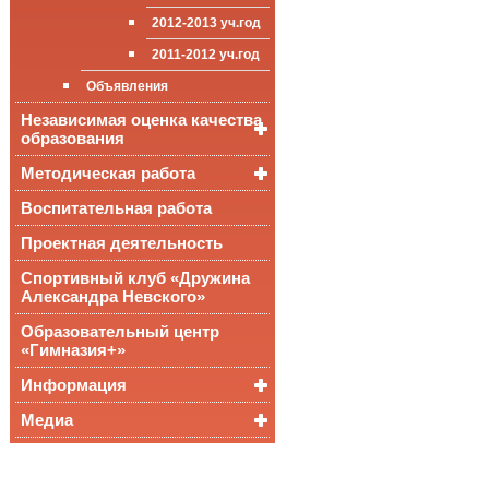
приёма (перевода)
ООП СОО
школа»
2012-2013 уч.год
обучающихся
2011-2012 уч.год
Стипендии и виды
поддержки обучающихся
Объявления
Международное
Независимая оценка качества
сотрудничество
образования
Организация питания в
образовательной
Методическая работа
Независимая оценка
организации
качества подготовки
обучающихся
Воспитательная работа
Уроки, мероприятия
Аккредитационный
ОГЭ и ЕГЭ
Публикации
Проектная деятельность
мониторинг системы
образования
Всероссийские
Материалы
Спортивный клуб «Дружина
проверочные
педагогического форума
Александра Невского»
работы
Всероссийская
Образовательный центр
олимпиада
«Гимназия+»
школьников
Информация
Медиа
Медалисты
Функциональная
Видеоальбом
грамотность
Фотогалерея