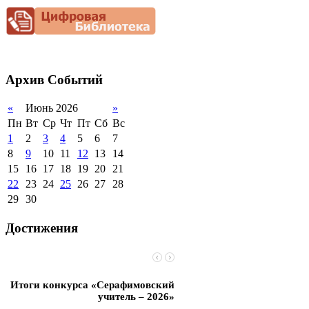
Снижение
документационной
нагрузки
Благотворительная
помощь гимназии
Архив
Событий
«
Июнь 2026
»
Пн
Вт
Ср
Чт
Пт
Сб
Вс
1
2
3
4
5
6
7
8
9
10
11
12
13
14
15
16
17
18
19
20
21
22
23
24
25
26
27
28
29
30
Достижения
Итоги конкурса «Серафимовский
Чебаненко Глеб стал п
учитель – 2026»
областных соревнований