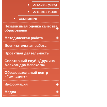
приёма (перевода)
ООП СОО
школа»
2012-2013 уч.год
обучающихся
2011-2012 уч.год
Стипендии и виды
поддержки обучающихся
Объявления
Международное
Независимая оценка качества
сотрудничество
образования
Организация питания в
образовательной
Методическая работа
Независимая оценка
организации
качества подготовки
обучающихся
Воспитательная работа
Уроки, мероприятия
Аккредитационный
ОГЭ и ЕГЭ
Публикации
Проектная деятельность
мониторинг системы
образования
Всероссийские
Материалы
Спортивный клуб «Дружина
проверочные
педагогического форума
Александра Невского»
работы
Всероссийская
Образовательный центр
олимпиада
«Гимназия+»
школьников
Информация
Медиа
Медалисты
Функциональная
Видеоальбом
грамотность
Фотогалерея