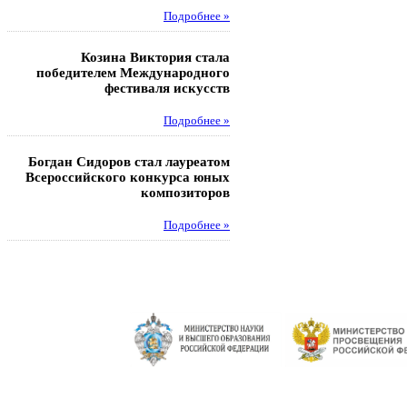
Подробнее »
Под
Козина Виктория стала
Музафаров Пётр стал п
победителем Международного
турнира п
фестиваля искусств
Под
Подробнее »
Педагоги гимнази
Богдан Сидоров стал лауреатом
победителями регион
Всероссийского конкурса юных
этапа XXI Всеросс
композиторов
конкурса «За нравс
подвиг у
Подробнее »
Под