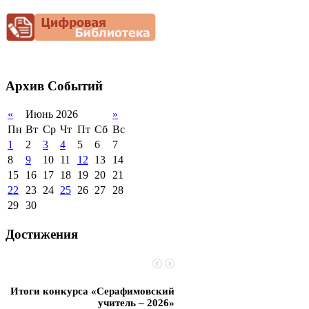
2012-2013 уч.год
Фотогалерея
обучающихся
Снижение
документационной
2011-2012 уч.год
Стипендии и виды
нагрузки
поддержки обучающихся
Благотворительная
Международное
помощь гимназии
сотрудничество
Архив
Событий
Организация питания в
образовательной
организации
«
Июнь 2026
»
Пн
Вт
Ср
Чт
Пт
Сб
Вс
1
2
3
4
5
6
7
8
9
10
11
12
13
14
15
16
17
18
19
20
21
22
23
24
25
26
27
28
29
30
Достижения
Итоги конкурса «Серафимовский
Чебаненко Глеб стал п
учитель – 2026»
областных соревнований