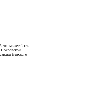
А что может быть
ы Покровской
ксандра Невского