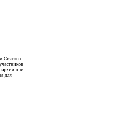
и Святого
 участников
епархии при
ва для