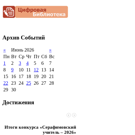
2012-2013 уч.год
Фотогалерея
обучающихся
Снижение
документационной
2011-2012 уч.год
Стипендии и виды
нагрузки
поддержки обучающихся
Благотворительная
Международное
помощь гимназии
сотрудничество
Архив
Событий
Организация питания в
образовательной
организации
«
Июнь 2026
»
Пн
Вт
Ср
Чт
Пт
Сб
Вс
1
2
3
4
5
6
7
8
9
10
11
12
13
14
15
16
17
18
19
20
21
22
23
24
25
26
27
28
29
30
Достижения
Итоги конкурса «Серафимовский
Чебаненко Глеб стал п
учитель – 2026»
областных соревнований