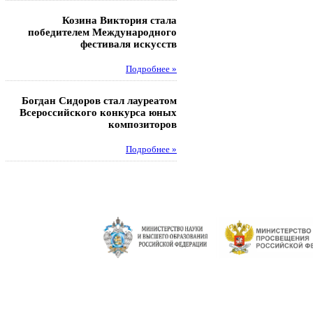
Козина Виктория стала
Музафаров Пётр стал п
победителем Международного
турнира п
фестиваля искусств
Под
Подробнее »
Педагоги гимнази
Богдан Сидоров стал лауреатом
победителями регион
Всероссийского конкурса юных
этапа XXI Всеросс
композиторов
конкурса «За нравс
подвиг у
Подробнее »
Под