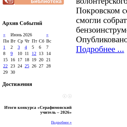
волонтёрског
2012-2013 уч.год
обучающихся
Покровском со
2011-2012 уч.год
Стипендии и виды
поддержки обучающихся
смогли собра
Архив
Событий
Международное
сотрудничество
бензоинструм
«
Июнь 2026
»
Организация питания в
Опубликовано
образовательной
Пн
Вт
Ср
Чт
Пт
Сб
Вс
организации
Подробнее ...
1
2
3
4
5
6
7
8
9
10
11
12
13
14
15
16
17
18
19
20
21
22
23
24
25
26
27
28
29
30
Достижения
Итоги конкурса «Серафимовский
Чебаненко Глеб стал п
учитель – 2026»
областных соревнований
Подробнее »
Под