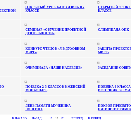
ОТКРЫТЫЙ УРОК КАТЕХИЗИСА В 7
ОТКРЫТЫЙ УРОК Г
ОЕКТНОЙ
КЛАССЕ
КЛАССЕ
СЕМИНАР «ОБУЧЕНИЕ ПРОЕКТНОЙ
ОЛИМПИАДА ОПК
ДЕЯТЕЛЬНОСТИ»
КОНКУРС ЧТЕЦОВ «Я В ДУХОВНОМ
ЗАЩИТА ПРОЕКТОВ
МИРЕ»
МИРЕ»
ОЛИМПИАДА «НАШЕ НАСЛЕДИЕ»
ЗАСЕДАНИЕ СОВЕТ
ПО
ПОЕЗДКА 2-3 КЛАССОВ В ЖЕНСКИЙ
ПОЕЗДКА 6 КЛАССА
МОНАСТЫРЬ
ИСТОЧНИК В С.М
ДЕНЬ ПАМЯТИ МУЧЕНИКА
ПОКРОВ ПРЕСВЯТ
ЛОНГИНА
ПЯТИЛЕТИЕ ГИМН
В НАЧАЛО
НАЗАД
...
15
16
17
...
ВПЕРЁД
В КОНЕЦ