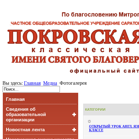
Вы здесь:
Главная
Медиа
Фотогалерея
Главная
Сведения об
КАТЕГОРИИ
образовательной
организации
ОТКРЫТЫЙ УРОК АНГЛ. ЯЗЫ
Новостная лента
Основные сведения
КЛАССЕ
Структура и органы