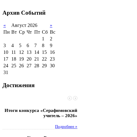
2011-2012 уч.год
Стипендии и виды
поддержки обучающихся
Архив
Событий
Международное
сотрудничество
«
Август 2026
»
Пн
Вт
Ср
Чт
Пт
Сб
Вс
Организация питания в
образовательной
1
2
организации
3
4
5
6
7
8
9
10
11
12
13
14
15
16
17
18
19
20
21
22
23
24
25
26
27
28
29
30
31
Достижения
Итоги конкурса «Серафимовский
Чебаненко Глеб стал п
учитель – 2026»
областных соревнований
Подробнее »
Под