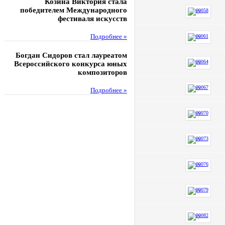
Козина Виктория стала
Музафаров Пётр стал п
победителем Международного
турнира п
фестиваля искусств
Под
Подробнее »
Педагоги гимнази
Богдан Сидоров стал лауреатом
победителями регион
Всероссийского конкурса юных
этапа XXI Всеросс
композиторов
конкурса «За нравс
подвиг у
Подробнее »
Под