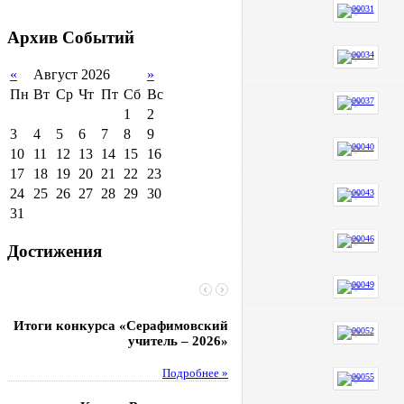
2011-2012 уч.год
Стипендии и виды
поддержки обучающихся
Архив
Событий
Международное
сотрудничество
«
Август 2026
»
Пн
Вт
Ср
Чт
Пт
Сб
Вс
Организация питания в
образовательной
1
2
организации
3
4
5
6
7
8
9
10
11
12
13
14
15
16
17
18
19
20
21
22
23
24
25
26
27
28
29
30
31
Достижения
Итоги конкурса «Серафимовский
Чебаненко Глеб стал п
учитель – 2026»
областных соревнований
Подробнее »
Под