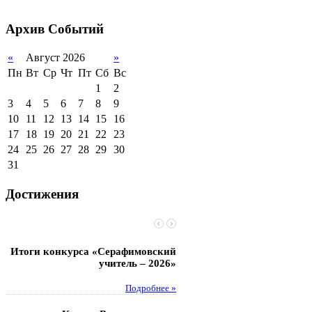
2011-2012 уч.год
Стипендии и виды
поддержки обучающихся
Архив
Событий
Международное
сотрудничество
«
Август 2026
»
Пн
Вт
Ср
Чт
Пт
Сб
Вс
Организация питания в
образовательной
1
2
организации
3
4
5
6
7
8
9
10
11
12
13
14
15
16
17
18
19
20
21
22
23
24
25
26
27
28
29
30
31
Достижения
Итоги конкурса «Серафимовский
Чебаненко Глеб стал п
учитель – 2026»
областных соревнований
Подробнее »
Под