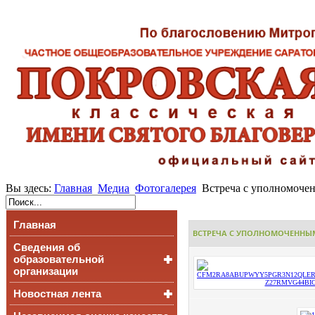
Вы здесь:
Главная
Медиа
Фотогалерея
Встреча с уполномочен
Главная
ВСТРЕЧА С УПОЛНОМОЧЕННЫМ 
Сведения об
образовательной
организации
Новостная лента
Основные сведения
Структура и органы