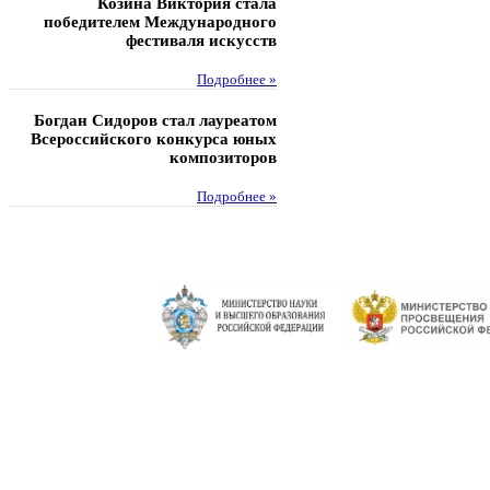
Козина Виктория стала
Музафаров Пётр стал п
победителем Международного
турнира п
фестиваля искусств
Под
Подробнее »
Педагоги гимнази
Богдан Сидоров стал лауреатом
победителями регион
Всероссийского конкурса юных
этапа XXI Всеросс
композиторов
конкурса «За нравс
подвиг у
Подробнее »
Под