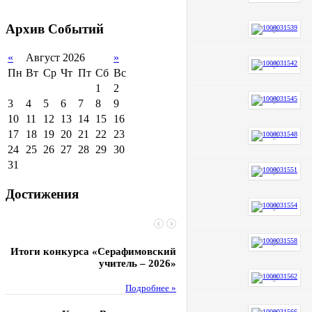
2011-2012 уч.год
Стипендии и виды
поддержки обучающихся
Архив
Событий
Международное
сотрудничество
«
Август 2026
»
Пн
Вт
Ср
Чт
Пт
Сб
Вс
Организация питания в
образовательной
1
2
организации
3
4
5
6
7
8
9
10
11
12
13
14
15
16
17
18
19
20
21
22
23
24
25
26
27
28
29
30
31
Достижения
Итоги конкурса «Серафимовский
Чебаненко Глеб стал п
учитель – 2026»
областных соревнований
Подробнее »
Под