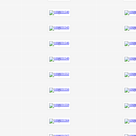
ризёром
Гимназисты стали победителями
 по ушу
VI Межрегионального
творческого онлайн-конкурса «На
Волжских рубежах»
робнее »
Подробнее »