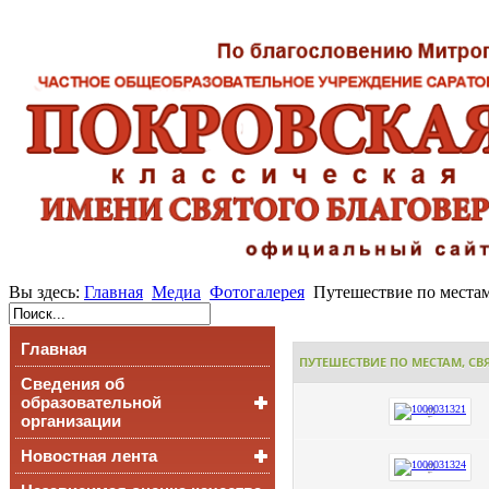
Вы здесь:
Главная
Медиа
Фотогалерея
Путешествие по местам,
Главная
ПУТЕШЕСТВИЕ ПО МЕСТАМ, СВЯЗ
Сведения об
образовательной
организации
Новостная лента
Основные сведения
Структура и органы