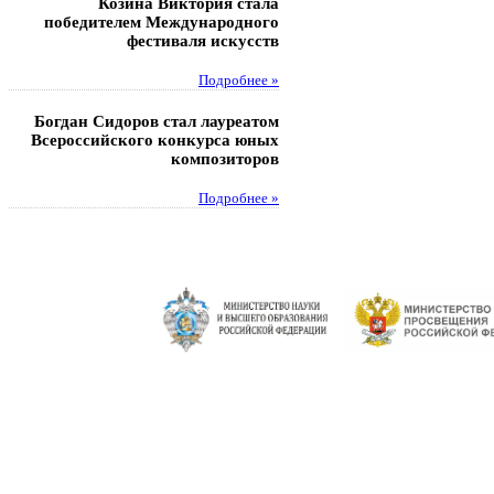
Козина Виктория стала
Музафаров Пётр стал п
победителем Международного
турнира п
фестиваля искусств
Под
Подробнее »
Педагоги гимнази
Богдан Сидоров стал лауреатом
победителями регион
Всероссийского конкурса юных
этапа XXI Всеросс
композиторов
конкурса «За нравс
подвиг у
Подробнее »
Под