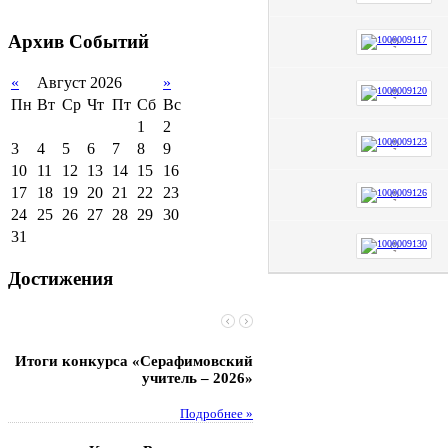
2011-2012 уч.год
Стипендии и виды
поддержки обучающихся
Архив
Событий
Международное
сотрудничество
«
Август 2026
»
Пн
Вт
Ср
Чт
Пт
Сб
Вс
Организация питания в
образовательной
1
2
организации
3
4
5
6
7
8
9
10
11
12
13
14
15
16
17
18
19
20
21
22
23
24
25
26
27
28
29
30
31
Достижения
Итоги конкурса «Серафимовский
Чебаненко Глеб стал п
учитель – 2026»
областных соревнований
Подробнее »
Под