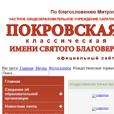
Вы здесь:
Главная
Медиа
Фотогалерея
Рождественские торжест
Главная
РОЖДЕСТВЕНСКИЕ ТОРЖЕСТВА Д
Сведения об
образовательной
организации
Новостная лента
Основные сведения
Структура и органы