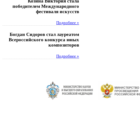
Козина Виктория стала
Музафаров Пётр стал п
победителем Международного
турнира п
фестиваля искусств
Под
Подробнее »
Педагоги гимнази
Богдан Сидоров стал лауреатом
победителями регион
Всероссийского конкурса юных
этапа XXI Всеросс
композиторов
конкурса «За нравс
подвиг у
Подробнее »
Под