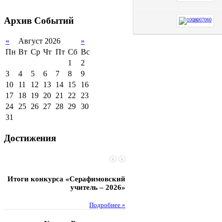
2011-2012 уч.год
Стипендии и виды
поддержки обучающихся
Архив
Событий
Международное
сотрудничество
«
Август 2026
»
Пн
Вт
Ср
Чт
Пт
Сб
Вс
Организация питания в
образовательной
1
2
организации
3
4
5
6
7
8
9
10
11
12
13
14
15
16
17
18
19
20
21
22
23
24
25
26
27
28
29
30
31
Достижения
Итоги конкурса «Серафимовский
Чебаненко Глеб стал п
учитель – 2026»
областных соревнований
Подробнее »
Под