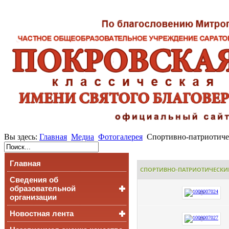
Вы здесь:
Главная
Медиа
Фотогалерея
Спортивно-патриотичес
Главная
СПОРТИВНО-ПАТРИОТИЧЕСКИЙ 
Сведения об
образовательной
организации
Новостная лента
Основные сведения
Структура и органы