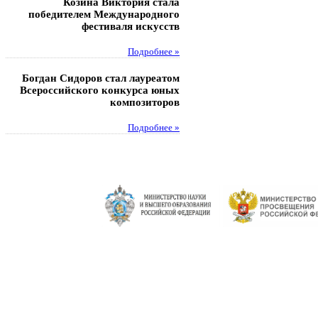
Козина Виктория стала
Музафаров Пётр стал п
победителем Международного
турнира п
фестиваля искусств
Под
Подробнее »
Педагоги гимнази
Богдан Сидоров стал лауреатом
победителями регион
Всероссийского конкурса юных
этапа XXI Всеросс
композиторов
конкурса «За нравс
подвиг у
Подробнее »
Под