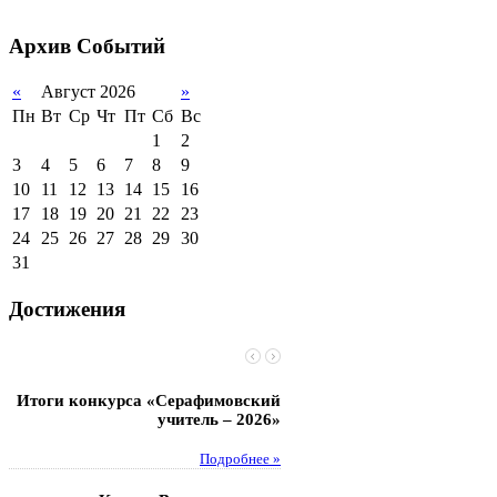
2011-2012 уч.год
Стипендии и виды
поддержки обучающихся
Архив
Событий
Международное
сотрудничество
«
Август 2026
»
Пн
Вт
Ср
Чт
Пт
Сб
Вс
Организация питания в
образовательной
1
2
организации
3
4
5
6
7
8
9
10
11
12
13
14
15
16
17
18
19
20
21
22
23
24
25
26
27
28
29
30
31
Достижения
Итоги конкурса «Серафимовский
Чебаненко Глеб стал п
учитель – 2026»
областных соревнований
Подробнее »
Под