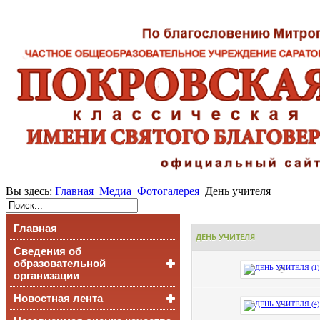
Вы здесь:
Главная
Медиа
Фотогалерея
День учителя
Главная
ДЕНЬ УЧИТЕЛЯ
Сведения об
образовательной
организации
Новостная лента
Основные сведения
Структура и органы